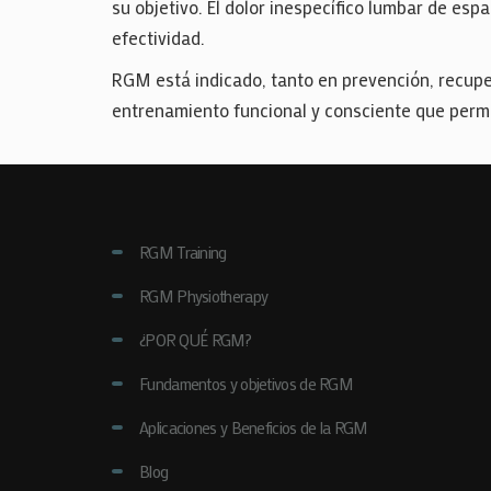
su objetivo. El dolor inespecífico lumbar de es
efectividad.
RGM está indicado, tanto en prevención, recuper
entrenamiento funcional y consciente que permit
RGM Training
RGM Physiotherapy
¿POR QUÉ RGM?
Fundamentos y objetivos de RGM
Aplicaciones y Beneficios de la RGM
Blog