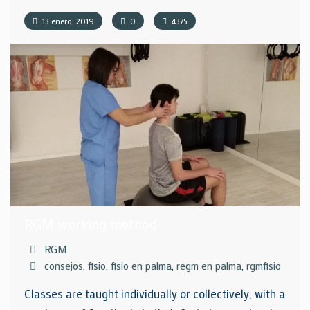
13 enero, 2019
0
4375
RGM working method
RGM
consejos
,
fisio
,
fisio en palma
,
regm en palma
,
rgmfisio
Classes are taught individually or collectively, with a