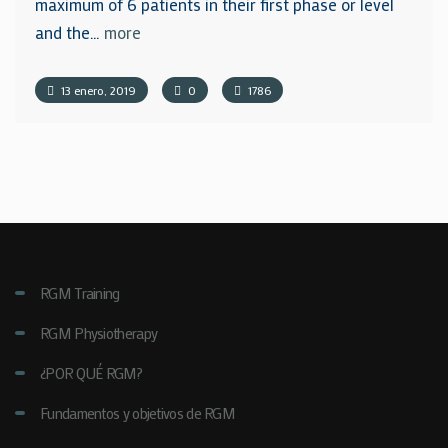
maximum of 6 patients in their first phase or level
and the…
more
13 enero, 2019
0
1786
RGM Training
RGM Physiotherapy
¿POR QUÉ RGM?
Fundamentos y objetivos de RGM