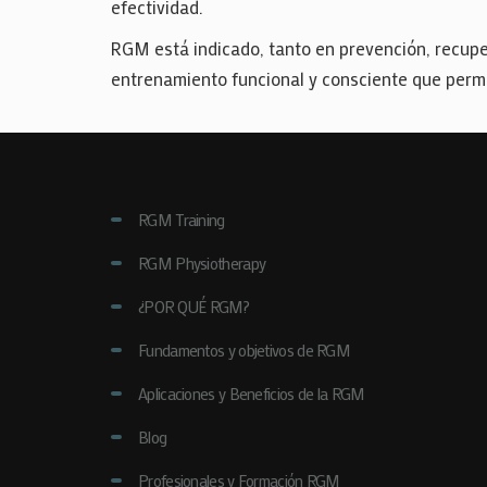
efectividad.
RGM está indicado, tanto en prevención, recuper
entrenamiento funcional y consciente que permit
RGM Training
RGM Physiotherapy
¿POR QUÉ RGM?
Fundamentos y objetivos de RGM
Aplicaciones y Beneficios de la RGM
Blog
Profesionales y Formación RGM