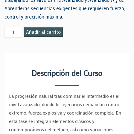
Aprenderás secuencias exigentes que requieren fuerza,
control y precisión máxima.
Formación
Añadir al carrito
Nivel
Pre
Avanzado
y
Descripción del Curso
Avanzado
7
y
La progresión natural tras dominar el intermedio es el
8
nivel avanzado, donde los ejercicios demandan control
cantidad
extremo, fuerza explosiva y coordinación compleja. En
esta fase se integran elementos clásicos y
contemporáneos del método, así como variaciones